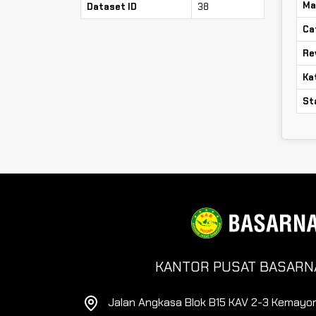
Ma
Dataset ID
38
Ca
Re
Ka
St
KANTOR PUSAT BASARN
Jalan Angkasa Blok B15 KAV 2-3 Kemayor