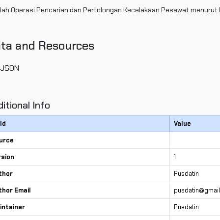
ah Operasi Pencarian dan Pertolongan Kecelakaan Pesawat menurut 
ta and Resources
JSON
itional Info
ld
Value
urce
rsion
1
thor
Pusdatin
thor Email
pusdatin@gmai
intainer
Pusdatin