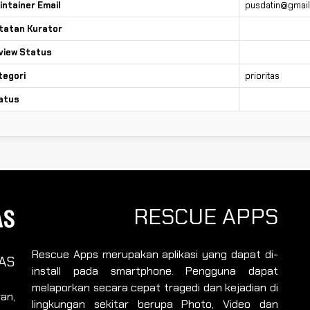
intainer Email
pusdatin@gmai
tatan Kurator
view Status
tegori
prioritas
atus
RESCUE APPS
Rescue Apps merupakan aplikasi yang dapat di-
AS
install pada smartphone. Pengguna dapat
melaporkan secara cepat tragedi dan kejadian di
an,
lingkungan sekitar berupa Photo, Video dan