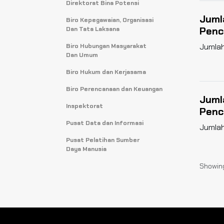
Direktorat Bina Potensi
Juml
Biro Kepegawaian, Organisasi
Penc
Dan Tata Laksana
Jumlah
Biro Hubungan Masyarakat
Dan Umum
Biro Hukum dan Kerjasama
Biro Perencanaan dan Keuangan
Juml
Inspektorat
Penc
Pusat Data dan Informasi
Jumlah
Pusat Pelatihan Sumber
Daya Manusia
Showin
Juml
Pert
Jumlah