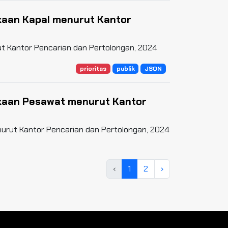
kaan Kapal menurut Kantor
t Kantor Pencarian dan Pertolongan, 2024
prioritas
publik
JSON
akaan Pesawat menurut Kantor
urut Kantor Pencarian dan Pertolongan, 2024
prioritas
publik
JSON
‹
1
2
›
a menurut Kantor Pencarian dan
 Pencarian dan Pertolongan, 2024