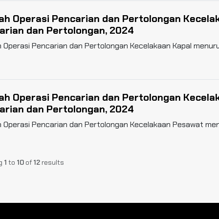
ah Operasi Pencarian dan Pertolongan Kecela
arian dan Pertolongan, 2024
 Operasi Pencarian dan Pertolongan Kecelakaan Kapal menuru
ah Operasi Pencarian dan Pertolongan Kecel
arian dan Pertolongan, 2024
 Operasi Pencarian dan Pertolongan Kecelakaan Pesawat men
g
1
to
10
of
12
results
ah Operasi Pencarian dan Pertolongan Bencan
olongan, 2024
 Operasi Pencarian dan Pertolongan Bencana menurut Kantor