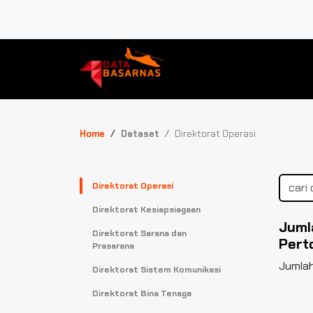
Home
Dataset
Direktorat Operasi
Direktorat Operasi
Direktorat Kesiapsiagaan
Juml
Direktorat Sarana dan
Pert
Prasarana
Jumlah
Direktorat Sistem Komunikasi
Direktorat Bina Tenaga